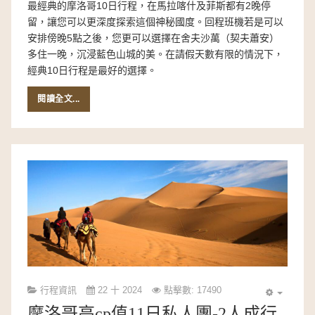
最經典的摩洛哥10日行程，在馬拉喀什及菲斯都有2晚停
留，讓您可以更深度探索這個神秘國度。回程班機若是可以
安排傍晚5點之後，您更可以選擇在舍夫沙萬（契夫蕭安）
多住一晚，沉浸藍色山城的美。在請假天數有限的情況下，
經典10日行程是最好的選擇。
閱讀全文...
行程資訊
22 十 2024
點擊數: 17490
摩洛哥高cp值11日私人團-2人成行