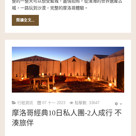
整的一整天可以想受藍城，盡情拍照。從濱海的世界遺產古
城，一路玩到沙漠，完整的摩洛哥體驗。
閱讀全文...
行程資訊
07 十一 2023
點擊數: 33647
摩洛哥經典10日私人團-2人成行 不
湊旅伴