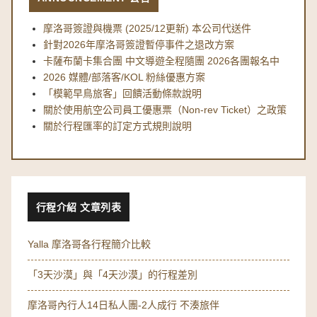
摩洛哥簽證與機票 (2025/12更新) 本公司代送件
針對2026年摩洛哥簽證暫停事件之退改方案
卡薩布蘭卡集合團 中文導遊全程隨團 2026各團報名中
2026 媒體/部落客/KOL 粉絲優惠方案
「模範早鳥旅客」回饋活動條款說明
關於使用航空公司員工優惠票（Non-rev Ticket）之政策
關於行程匯率的訂定方式規則說明
行程介紹 文章列表
Yalla 摩洛哥各行程簡介比較
「3天沙漠」與「4天沙漠」的行程差別
摩洛哥內行人14日私人團-2人成行 不湊旅伴