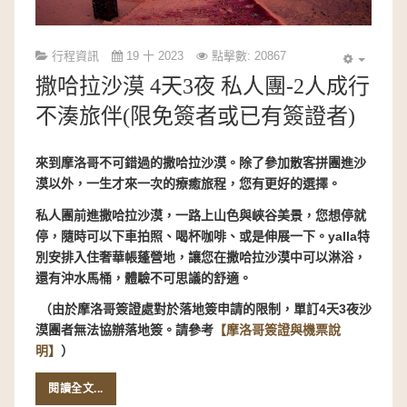
行程資訊
19 十 2023
點擊數: 20867
撒哈拉沙漠 4天3夜 私人團-2人成行
不湊旅伴(限免簽者或已有簽證者)
來到摩洛哥不可錯過的撒哈拉沙漠。除了參加散客拼團進沙
漠以外，一生才來一次的療癒旅程，您有更好的選擇。
私人團前進撒哈拉沙漠，一路上山色與峽谷美景，您想停就
停，隨時可以下車拍照、喝杯咖啡、或是伸展一下。yalla特
別安排入住奢華帳蓬營地，讓您在撒哈拉沙漠中可以淋浴，
還有沖水馬桶，體驗不可思議的舒適。
（由於摩洛哥簽證處對於落地簽申請的限制，單訂4天3夜沙
漠團者無法協辦落地簽。請參考
【摩洛哥簽證與機票說
明】
）
閱讀全文...