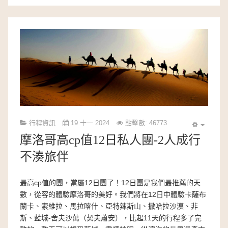
行程資訊
19 十一 2024
點擊數: 46773
摩洛哥高cp值12日私人團-2人成行
不湊旅伴
最高cp值的團，當屬12日團了！12日團是我們最推薦的天
數，從容的體驗摩洛哥的美好。我們將在12日中體驗卡薩布
蘭卡、索維拉、馬拉喀什、亞特辣斯山、撒哈拉沙漠、非
斯、藍城-舍夫沙萬（契夫蕭安），比起11天的行程多了完