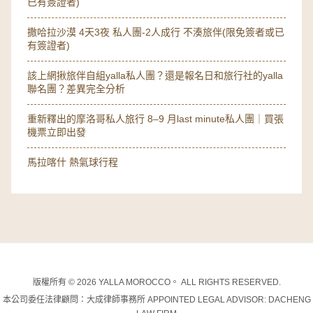
已有簽證者)
撒哈拉沙漠 4天3夜 私人團-2人成行 不湊旅伴(限免簽者或已
有簽證者)
該上網揪旅伴自組yalla私人團？還是報名日和旅行社的yalla
聯名團？差異完全分析
重新釋出的摩洛哥私人旅行 8–9 月last minute私人團｜買張
機票立即出發
馬拉喀什 熱氣球行程
版權所有 © 2026 YALLA MOROCCO。 ALL RIGHTS RESERVED.
本公司委任法律顧問：大成律師事務所 APPOINTED LEGAL ADVISOR: DACHENG