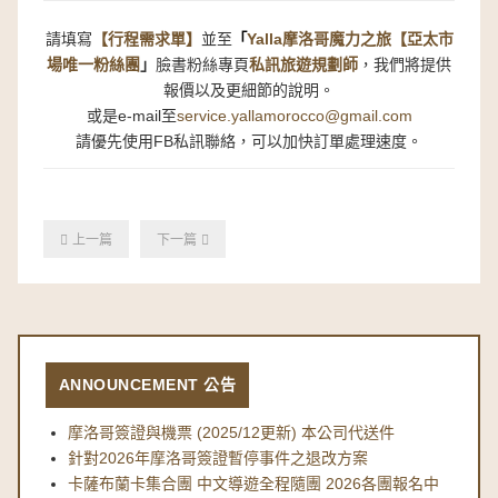
請填寫
【行程需求單】
並至
Yalla摩洛哥魔力之旅【亞太市
「
場唯一粉絲團
」
臉書粉絲專頁
私訊旅遊規劃師
，我們將提供
報價以及更細節的說明。
或是e-mail至
service.yallamorocco@gmail.com
請優先使用FB私訊聯絡，可以加快訂單處理速度。
上一篇
下一篇
ANNOUNCEMENT 公告
摩洛哥簽證與機票 (2025/12更新) 本公司代送件
針對2026年摩洛哥簽證暫停事件之退改方案
卡薩布蘭卡集合團 中文導遊全程隨團 2026各團報名中