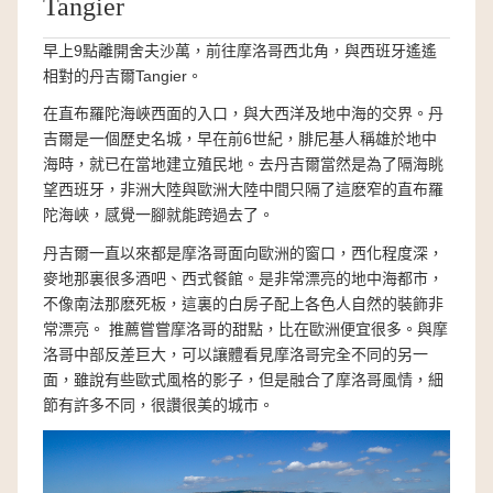
Tangier
早上9點離開舍夫沙萬，前往摩洛哥西北角，與西班牙遙遙
相對的丹吉爾Tangier。
在直布羅陀海峽西面的入口，與大西洋及地中海的交界。丹
吉爾是一個歷史名城，早在前6世紀，腓尼基人稱雄於地中
海時，就已在當地建立殖民地。去丹吉爾當然是為了隔海眺
望西班牙，非洲大陸與歐洲大陸中間只隔了這麽窄的直布羅
陀海峽，感覺一腳就能跨過去了。
丹吉爾一直以來都是摩洛哥面向歐洲的窗口，西化程度深，
麥地那裏很多酒吧、西式餐館。是非常漂亮的地中海都市，
不像南法那麽死板，這裏的白房子配上各色人自然的裝飾非
常漂亮。 推薦嘗嘗摩洛哥的甜點，比在歐洲便宜很多。與摩
洛哥中部反差巨大，可以讓體看見摩洛哥完全不同的另一
面，雖說有些歐式風格的影子，但是融合了摩洛哥風情，細
節有許多不同，很讚很美的城市。