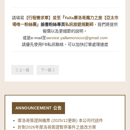
請填寫
【行程需求單】並至
Yalla摩洛哥魔力之旅【亞太市
「
場唯一粉絲團
」
臉書粉絲專頁
私訊旅遊規劃師
，我們將提供
報價以及更細節的說明。
或是e-mail至
service.yallamorocco@gmail.com
請優先使用FB私訊聯絡，可以加快訂單處理速度
上一篇
下一篇
ANNOUNCEMENT 公告
摩洛哥簽證與機票 (2025/12更新) 本公司代送件
針對2026年摩洛哥簽證暫停事件之退改方案