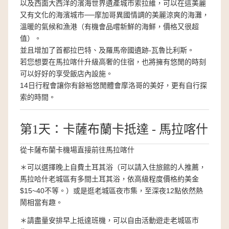
以及西面大西洋的濱海世界遺產城市索拉維，可以在這美麗
又有文化的海濱城市──摩加哥異國情調的美麗涼爽的海灘，
溫暖的氣候和漁港（有機會品嚐新鮮的海鮮，價格又很超
值）。
並且增加了首都拉巴特、及羅馬帝國遺跡-瓦魯比利斯。
若您想要在馬拉喀什升級高奢的住宿，也將擁有悠閒的時刻
可以好好的享受飯店內設施。
14日行程會讓你有餘裕悠閒體會摩洛哥的美好，更有自行探
索的時間。
第1天：卡薩布蘭卡抵達 - 馬拉喀什
從卡薩布蘭卡機場直接前往馬拉喀什
＊可以選擇晚上自費土耳其浴（可以請入住旅館的人推薦，
馬拉哈什老城區有多間土耳其浴，依高級程度價格約美金
$15~40不等。）或是逛老城區夜市集，至深夜12點依然熱
鬧相當有趣。
＊請盡量安排早上抵達班機，可以自由活動遊走老城區市