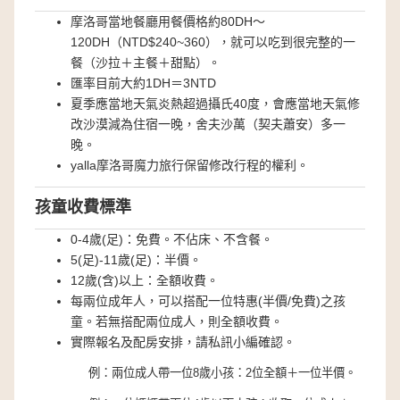
摩洛哥當地餐廳用餐價格約80DH～
120DH（NTD$240~360），就可以吃到很完整的一
餐（沙拉＋主餐＋甜點）。
匯率目前大約1DH＝3NTD
夏季應當地天氣炎熱超過攝氏40度，會應當地天氣修
改沙漠減為住宿一晚，舍夫沙萬（契夫蕭安）多一
晚。
yalla摩洛哥魔力旅行保留修改行程的權利。
孩童收費標準
0-4歲(足)：免費。不佔床、不含餐。
5(足)-11歲(足)：半價。
12歲(含)以上：全額收費。
每兩位成年人，可以搭配一位特惠(半價/免費)之孩
童。若無搭配兩位成人，則全額收費。
實際報名及配房安排，請私訊小編確認。
例：兩位成人帶一位8歲小孩：2位全額＋一位半價。