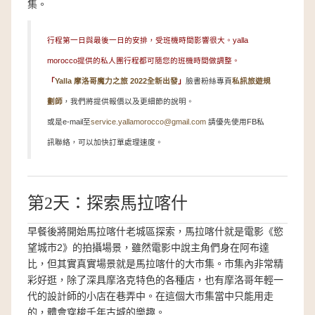
集。
行程第一日與最後一日的安排，受班機時間影響很大。yalla
morocco提供的私人團行程都可隨您的班機時間做調整。
「
Yalla 摩洛哥魔力之旅 2022全新出發
」
臉書粉絲專頁
私訊旅遊規
劃師
，我們將提供報價以及更細節的說明。
或是e-mail至
service.yallamorocco@gmail.com
請優先使用FB私
訊聯絡，可以加快訂單處理速度。
第2天：探索馬拉喀什
早餐後將開始馬拉喀什老城區探索，馬拉喀什就是電影《慾
望城市2》的拍攝場景，雖然電影中說主角們身在阿布達
比，但其實真實場景就是馬拉喀什的大市集。市集內非常精
彩好逛，除了深具摩洛克特色的各種店，也有摩洛哥年輕一
代的設計師的小店在巷弄中。在這個大市集當中只能用走
的，體會穿梭千年古城的樂趣。