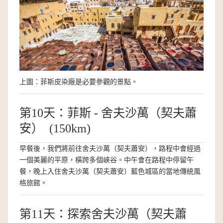
上圖：菲斯皮染廠是必要參觀的景點。
第10天：菲斯 - 舍夫沙萬（契夫蕭
安） (150km)
早餐後，我們將前往舍夫沙萬（契夫蕭安），路程中會經過
一個美麗的平原，橫跨多個峽谷。中午會在路程中停留午
餐，晚上入住舍夫沙萬（契夫蕭安）藍色城區的當地傳統風
格旅館。
第11天：探索舍夫沙萬（契夫蕭