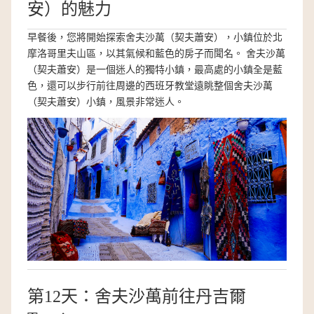
安）的魅力
早餐後，您將開始探索舍夫沙萬（契夫蕭安），小鎮位於北
摩洛哥里夫山區，以其氣候和藍色的房子而聞名。 舍夫沙萬
（契夫蕭安）是一個迷人的獨特小鎮，最高處的小鎮全是藍
色，還可以步行前往周邊的西班牙教堂遠眺整個舍夫沙萬
（契夫蕭安）小鎮，風景非常迷人。
第12天：舍夫沙萬前往丹吉爾