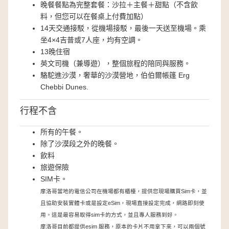
晚餐餐點為完整套餐：沙拉＋主餐＋甜點（不含飲
料，但您可以在餐桌上付費加點）
14天交通接駁，從機場接駁，最後一天送至機場。乘
坐4×4吉普或7人座，均有空調。
13晚住宿
英文司機（兼導遊），整個旅程的陪同與服務。
駱駝進沙漠，奢華的沙漠營地，伯伯爾帳篷 Erg
Chebbi Dunes.
行程不含
所有的午餐。
除了沙漠段之外的晚餐。
飲料
旅遊保險
SIM卡。
摩洛哥當地的電信公司在機場都有櫃檯，提供您現場購買Sim卡，並
且協助安裝實體卡或是設定eSim，現場直接設定完成，網路即刻使
用。這是最容易取得sim卡的方式，並且專人服務到好。
摩洛哥目前都提供esim 服務，原本的卡片不用拿下來，可以兩個號