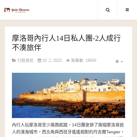
摩洛哥內行人14日私人團-2人成行
不湊旅伴
行程資訊
02 二 2022
點擊數: 18656
內行人玩摩洛哥至少兩周起跳，14日團安排了兩個摩洛哥迷
人的濱海城市。西北角與西班牙遙遙相對的丹吉爾Tangier，