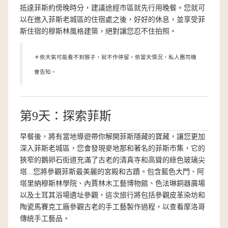
抵達菲斯約傍晚時分，建議途經市區就先行用晚餐。您就可
以在進入菲斯老城區的住宿處之後，好好的休息，並享受菲
斯住宿的穆斯林風格建築，絕對讓您忍不住拍照。
＊依天氣可能看不到猴子，就不作停留。依當天情況，私人團司機
會告知。
第9天：探索菲斯
早餐後，將有當地導遊帶你解開菲斯隱藏的寶藏，讓您更加
深入菲斯老城區，您會發現麥地那和著名的菲斯市集，它的
狹窄的鵝卵石街道充滿了古老的清真寺和高聳的綠色玻璃尖
塔...您將參觀菲斯最美麗的宮殿和古蹟。
包含藍色大門、阿
塔里納穆斯林學院、內賈林木工藝博物館、色法琳銅器廣場
以及土耳其浴場遺址參觀，這次旅行將包括參觀皮革染坊和
陶瓷馬賽克工廠參觀古老的手工藝製作過程，以查看摩洛哥
傳統手工藝品。