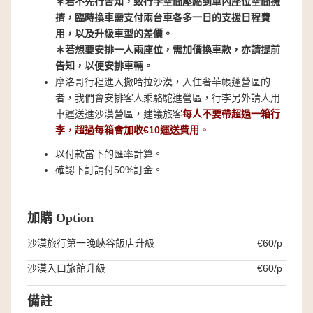
＊若不先行告知，致行李空間壓縮到車內座位空間擁
擠，臨時換車需支付兩台車各多一日的支援日程費
用，以及升級車型的差價。
＊若想要安排一人兩座位，需加價換車款，亦請提前
告知，以便安排車輛。
摩洛哥行程進入撒哈拉沙漠，入住奢華帳蓬營區的
者，我們會安排客人乘駱駝進營區，行李另外請人用
車運送進沙漠營區，建議旅客
每人不要帶超過一箱行
李，超過每箱會加收€10運送費用。
以付款當下的匯率計算。
確認下訂請付50%訂金。
加購 Option
沙漠旅行第一晚峽谷飯店升級
€60/p
沙漠入口旅館升級
€60/p
備註