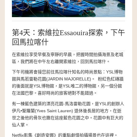
第4天：索維拉Essaouira探索，下午
回馬拉喀什
在索維拉享受早餐及寧靜的早晨，把握時間拍攝海景及老城
區，我們將在中午左右離開索維拉，回到馬拉喀什。
下午司機將會接您前往馬拉喀什知名的時尚景點：YSL博物
館與馬若雷勒花園(JARDIN MAJORELLE)。 粉紅色紅磚牆
的後面就是YSL博物館，是YSL唯二的博物館，另一個分館
在法國巴黎。喜好時尚的旅客絕對不能錯過。
有一棟藍色建築的漂亮花園-馬洛雷勒花園，是YSL的創辦人
伊凡•聖羅蘭(Yves Saint Lauren) 退休後長居的地方，在逝
世之後他的骨灰也撒在這座藍色花園之中。花園中有巨大的
仙人掌。
Netflix影集《創造安娜》的重點劇情拍攝場景也在這裡。