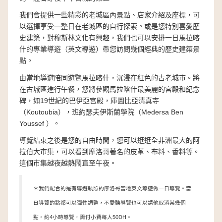
我們會提供一些精彩的老城區內景點、店家介紹及座標，可
以選擇享受一整日在老城區的自行探索。或是您特別喜愛歷
史建築，對穆斯林文化有興趣，我們也可以安排一日馬拉喀
什的專業導遊（英文導遊）帶您訪問幾個經典的歷史建築景
點。
由當地導遊陪同遊覽馬拉喀什，沉浸在紅色的古老城市。將
在古城區進行午餐，您將參觀馬拉喀什最美麗的宮殿和紀念
碑，如19世紀的巴伊亞宮殿，庫圖比亞清真寺
（Koutoubia），班約瑟夫伊斯蘭學院（Medersa Ben
Youssef ）。
導覽結束之後是您的自由時間，您可以逛逛全非洲最大的阿
拉伯大市集，可以看到摩洛哥著名的皮革、布料、香料等。
這個市集越夜越熱鬧直至午夜。
＊我們配合的是有導遊執照的摩洛哥當地英文導遊做一日導覽。當
日導覽的點都可以彈性調整，不愛聽導覽也可以請他取消某幾個
點。約4小時導覽，需付小費每人50DH。