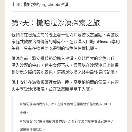
上圖：撒哈拉的erg chebbi沙漠。
第7天：撒哈拉沙漠探索之旅
我們將在日落之前的晚上看一個坎井及游牧定居點，與游牧
家庭共飲摩洛哥傳統的薄荷茶。在沙漠入口城市Rissani
享用
午餐，只有在這裡才吃得到的特色伯伯爾比薩。
傍晚之前，將安排騎駱駝進入沙漠，穿越巨大的金色沙丘，
深入沙漠的中心，途中會停下來，您可以在沙漠沙丘上捕捉
到沙漠夕陽的美妙景色，這將是沙漠之路中最珍貴的記憶。
晚上安排在游牧帳篷裡度過一晚，享受柏柏爾的氣氛，在營
火中享受沙漠夜晚，並在數萬顆星星下入眠。
＊駱駝騎乘時間約1小時，在結束後每位團員給領駱駝的人50DH
小費。
＊騎駱駝時只要帶隨身貴重物品。所有行李將由奢華營區安排車子
運送進沙漠營區。