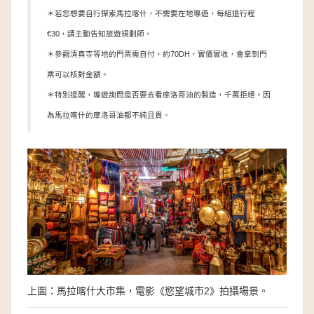
＊若您想要自行探索馬拉喀什，不需要在地導遊，每組退行程
€30，請主動告知旅遊規劃師。
＊參觀清真寺等地的門票需自付，約70DH，實價實收，會拿到門
票可以核對金額。
＊特別提醒，導遊詢問是否要去看摩洛哥油的製造，千萬拒絕。因
為馬拉喀什的摩洛哥油都不純且貴。
上圖：馬拉喀什大市集，電影《慾望城市2》拍攝場景。