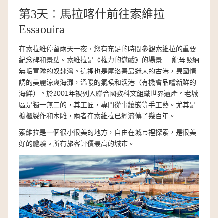
第3天：馬拉喀什前往索維拉
Essaouira
在索拉維停留兩天一夜，您有充足的時間參觀索維拉的重要
紀念碑和景點。索維拉是《權力的遊戲》的場景──龍母吸納
無垢軍隊的奴隸灣。這裡也是摩洛哥最迷人的古港，異國情
調的美麗涼爽海灘，溫暖的氣候和漁港（有機會品嚐新鮮的
海鮮）。於2001年被列入聯合國教科文組織世界遺產。老城
區是獨一無二的，其工匠，專門從事鑲嵌等手工藝。尤其是
櫥櫃製作和木雕，兩者在索維拉已經流傳了幾百年。
索維拉是一個很小很美的地方，自由在城市裡探索，是很美
好的體驗。所有旅客評價最高的城市。