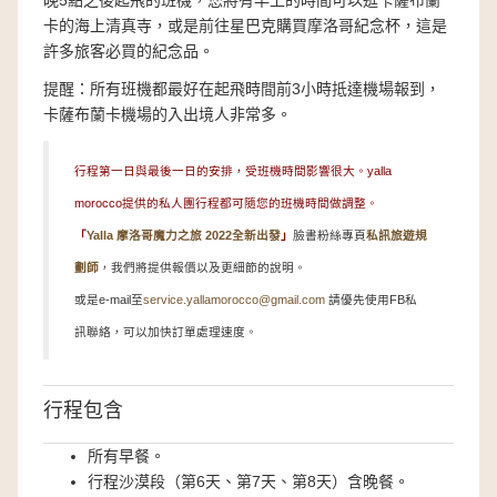
卡的海上清真寺，或是前往星巴克購買摩洛哥紀念杯，這是
許多旅客必買的紀念品。
提醒：所有班機都最好在起飛時間前3小時抵達機場報到，
卡薩布蘭卡機場的入出境人非常多。
行程第一日與最後一日的安排，受班機時間影響很大。yalla
morocco提供的私人團行程都可隨您的班機時間做調整。
「
Yalla 摩洛哥魔力之旅 2022全新出發
」
臉書粉絲專頁
私訊旅遊規
劃師
，我們將提供報價以及更細節的說明。
或是e-mail至
service.yallamorocco@gmail.com
請優先使用FB私
訊聯絡，可以加快訂單處理速度。
行程包含
所有早餐。
行程沙漠段（第6天、第7天、第8天）含晚餐。