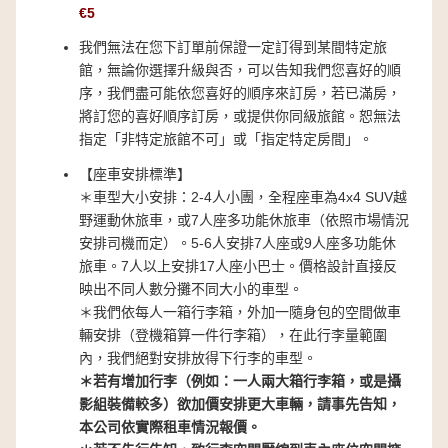
€5
我們無法在您下訂單前保證一定訂得到某間特定旅
館，無論你選擇升級與否，可以告知我們您喜好的順
序，我們盡可能依您喜好的順序來訂房，若已滿房，
將訂您的喜好順序訂房，或提供你同級旅館。恕無法
指定「非特定旅館不可」或「指定特定房間」。
【座車安排標準】
＊車型大小安排：2-4人小團，全程座車為4x4 SUV越
野運動休旅車，或7人座多功能休旅車（依照市場情況
安排司機而定）。5-6人安排7人座或9人座多功能休
旅車。7人以上安排17人座小巴士。價格設計直接反
映出不同人數分攤不同大小的車型。
＊我們依每人一箱行李箱，外加一隨身包的空間做車
輛安排（登機箱算一件行李箱），在此行李量範圍
內，我們絕對安排放得下行李的車型。
＊若有增加行李（例如：一人兩大箱行李箱，或是攝
影組裝備較多）欲加價安排更大車輛，請事先告知，
本公司依實際租車情況報價。