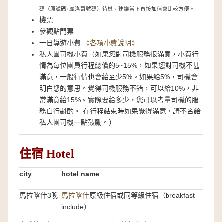
碼（原號碼+摩洛哥號碼）待機。建議當下直接加值會比較方便。
機票
參觀點門票
一日導遊小費
《各項小費說明》
私人團司機小費（如果您對司機服務很滿意，小費行
情為每位團員行程總價的5~15%，如果您對司機不甚
滿意，一般行情也會給至少5%。如果給5%，司機會
明白您的意思。覺得司機服務不錯，可以給10%，非
常滿意給15%。實際要給多少，您可以考量司機的服
務自行斟酌。 在行程結束時如果覺得滿意，請不吝給
私人團司機一點鼓勵。）
住宿 Hotel
city
hotel name
馬拉喀什3晚
馬拉喀什
原級住宿或同等級住宿（breakfast
include）