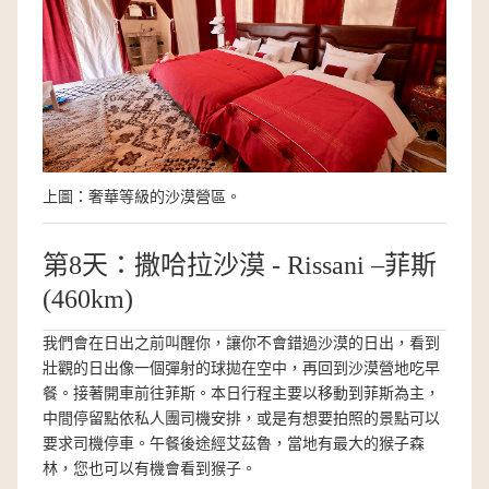
上圖：奢華等級的沙漠營區。
第8天：撒哈拉沙漠 - Rissani –菲斯
(460km)
我們會在日出之前叫醒你，讓你不會錯過沙漠的日出，看到
壯觀的日出像一個彈射的球拋在空中，再回到沙漠營地吃早
餐。接著開車前往菲斯。本日行程主要以移動到菲斯為主，
中間停留點依私人團司機安排，或是有想要拍照的景點可以
要求司機停車。午餐後途經艾茲魯，當地有最大的猴子森
林，您也可以有機會看到猴子。