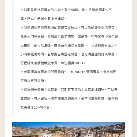
＊菲斯是摩洛哥最大的古城，有9000條小巷，手機地圖定位不
準，所以在老城小巷中易迷路。
＊我們聘請當地有執照的導遊英文解說，可以溝通要參觀清真寺、
藍色大門等景點，參觀皮染廠並購物，或是多一些時間在小巷中遊
走拍照，都可以溝通，由導遊帶路以免迷路。一日導覽將有至少4
小時或更長時間，若想要自由逛老城區，也可溝通提前結束導覽。
行程結束後請給導遊小費，每位團員50DH。
＊參觀清真寺等地的門票需自付，約70DH，實價實收，會拿到門
票可以核對金額。
＊如果想要體驗土耳其浴，菲斯有不錯的土耳其浴或SPA，可以自
費體驗。可以跟私人團司機說您的需求，依不同高級程度，價格約
為美金＄15~40不等。