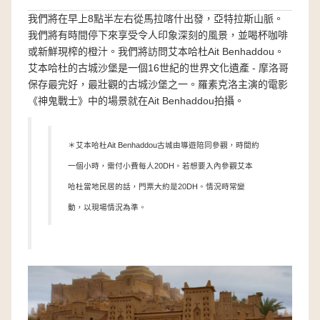
我們將在早上8點半左右從馬拉喀什出發，亞特拉斯山脈。
我們將有時間停下來享受令人印象深刻的風景，並喝杯咖啡
或新鮮現榨的橙汁。我們將訪問艾本哈杜Ait Benhaddou。
艾本哈杜的古城沙堡是一個16世紀的世界文化遺產 - 摩洛哥
保存最完好，最壯觀的古城沙堡之一。羅素克洛主演的電影
《神鬼戰士》中的場景就在Ait Benhaddou拍攝。
＊艾本哈杜Ait Benhaddou古城由導遊陪同參觀，時間約
一個小時，需付小費每人20DH。若想要入內參觀艾本
哈杜當地民居的話，門票大約是20DH。情況時常變
動，以現場情況為準。