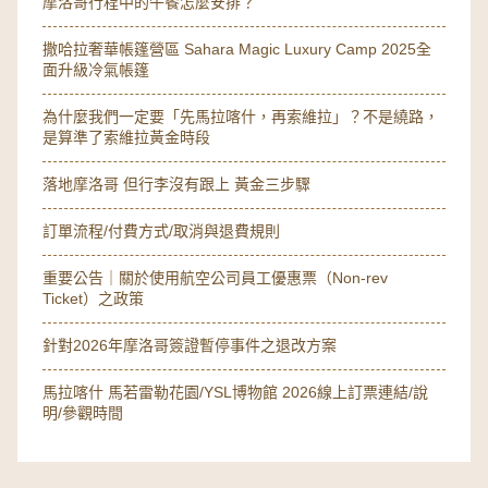
摩洛哥行程中的午餐怎麼安排？
撒哈拉奢華帳篷營區 Sahara Magic Luxury Camp 2025全
面升級冷氣帳篷
為什麼我們一定要「先馬拉喀什，再索維拉」？不是繞路，
是算準了索維拉黃金時段
落地摩洛哥 但行李沒有跟上 黃金三步驟
訂單流程/付費方式/取消與退費規則
重要公告｜關於使用航空公司員工優惠票（Non-rev
Ticket）之政策
針對2026年摩洛哥簽證暫停事件之退改方案
馬拉喀什 馬若雷勒花園/YSL博物館 2026線上訂票連結/說
明/參觀時間