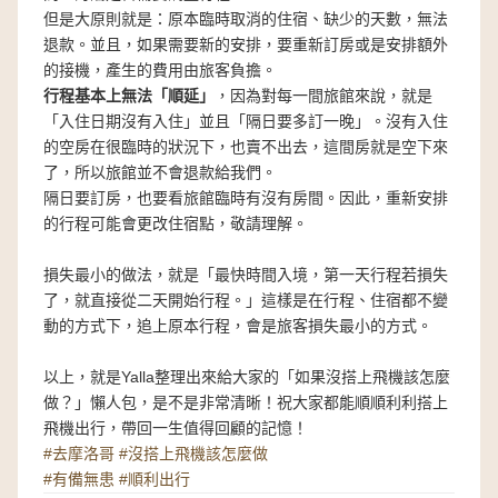
但是大原則就是：原本臨時取消的住宿、缺少的天數，無法
退款。並且，如果需要新的安排，要重新訂房或是安排額外
的接機，產生的費用由旅客負擔。
行程基本上無法「順延」
，因為對每一間旅館來說，就是
「入住日期沒有入住」並且「隔日要多訂一晚」。沒有入住
的空房在很臨時的狀況下，也賣不出去，這間房就是空下來
了，所以旅館並不會退款給我們。
隔日要訂房，也要看旅館臨時有沒有房間。因此，重新安排
的行程可能會更改住宿點，敬請理解。
損失最小的做法，就是「最快時間入境，第一天行程若損失
了，就直接從二天開始行程。」這樣是在行程、住宿都不變
動的方式下，追上原本行程，會是旅客損失最小的方式。
以上，就是Yalla整理出來給大家的「如果沒搭上飛機該怎麼
做？」懶人包，是不是非常清晰！祝大家都能順順利利搭上
飛機出行，帶回一生值得回顧的記憶！
#去摩洛哥
#沒搭上飛機該怎麼做
#有備無患
#順利出行