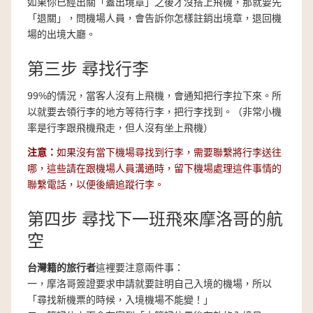
如果你已經出關「蓋出境章」之後才沒搭上飛機，那就要先
「退關」，問機場人員，會告訴你怎樣註銷出境章，退回機
場的出境大廳。
第三步 尋找行李
99%的情況，當客人沒有上飛機，會通知把行李拉下來。所
以就要去領行李的地方等待行李，把行李找到。（非常小機
率是行李跟飛機飛走，但人沒有坐上飛機）
注意：
如果沒有當下機場尋找到行李，需要聯繫將行李送往
哪，這些請在跟機場人員溝通時，留下機場處理這件事情的
聯繫電話，以便後續追蹤行李。
第四步 尋找下一班飛來摩洛哥的航
空
台灣籍的旅行者
這裡要注意兩件事：
一，摩洛哥簽證要求申請就要註明自己入境的機場，所以
「尋找新機票的時候，入境機場不能變！」