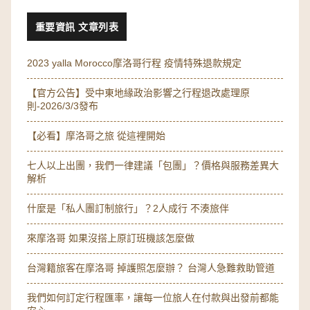
重要資訊 文章列表
2023 yalla Morocco摩洛哥行程 疫情特殊退款規定
【官方公告】受中東地緣政治影響之行程退改處理原
則-2026/3/3發布
【必看】摩洛哥之旅 從這裡開始
七人以上出團，我們一律建議「包團」？價格與服務差異大
解析
什麼是「私人團訂制旅行」？2人成行 不湊旅伴
來摩洛哥 如果沒搭上原訂班機該怎麼做
台灣籍旅客在摩洛哥 掉護照怎麼辦？ 台灣人急難救助管道
我們如何訂定行程匯率，讓每一位旅人在付款與出發前都能