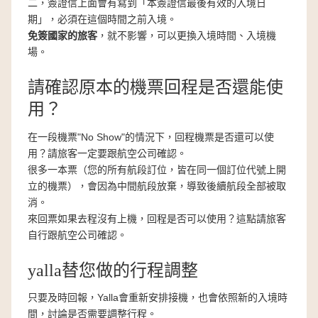
二，簽證信上面會有寫到「本簽證信最後有效的入境日
期」，必須在這個時間之前入境。
免簽國家的旅客
，就不影響，可以更換入境時間、入境機
場。
請確認原本的機票回程是否還能使
用？
在一段機票"No Show"的情況下，回程機票是否還可以使
用？請旅客一定要跟航空公司確認。
很多一本票（您的所有航段訂位，皆在同一個訂位代號上開
立的機票），會因為中間航段放棄，導致後續航段全部被取
消。
來回票如果去程沒有上機，回程是否可以使用？這點請旅客
自行跟航空公司確認。
yalla替您做的行程調整
只要及時回報，Yalla會重新安排接機，也會依照新的入境時
間，討論是否需要調整行程。