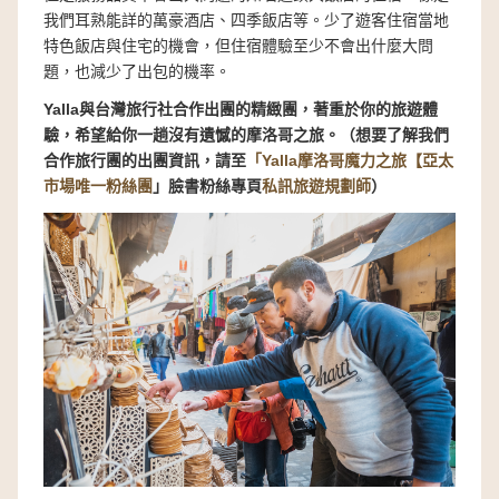
我們耳熟能詳的萬豪酒店、四季飯店等。少了遊客住宿當地
特色飯店與住宅的機會，但住宿體驗至少不會出什麼大問
題，也減少了出包的機率。
Yalla與台灣旅行社合作出團的精緻團，著重於你的旅遊體
驗，希望給你一趟沒有遺憾的摩洛哥之旅。（想要了解我們
合作旅行團的出團資訊，請至
「
Yalla摩洛哥魔力之旅【亞太
市場唯一粉絲團
」
臉書粉絲專頁
私訊旅遊規劃師
）