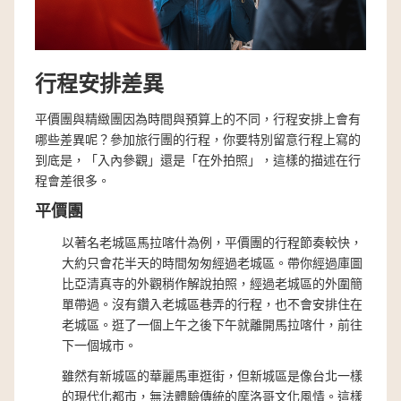
行程安排差異
平價團與精緻團因為時間與預算上的不同，行程安排上會有
哪些差異呢？參加旅行團的行程，你要特別留意行程上寫的
到底是，「入內參觀」還是「在外拍照」，這樣的描述在行
程會差很多。
平價團
以著名老城區馬拉喀什為例，平價團的行程節奏較快，
大約只會花半天的時間匆匆經過老城區。帶你經過庫圖
比亞清真寺的外觀稍作解說拍照，經過老城區的外圍簡
單帶過。沒有鑽入老城區巷弄的行程，也不會安排住在
老城區。逛了一個上午之後下午就離開馬拉喀什，前往
下一個城市。
雖然有新城區的華麗馬車逛街，但新城區是像台北一樣
的現代化都市，無法體驗傳統的摩洛哥文化風情。這樣