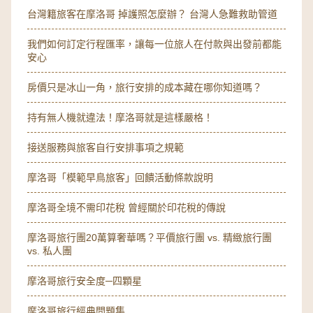
台灣籍旅客在摩洛哥 掉護照怎麼辦？ 台灣人急難救助管道
我們如何訂定行程匯率，讓每一位旅人在付款與出發前都能
安心
房價只是冰山一角，旅行安排的成本藏在哪你知道嗎？
持有無人機就違法！摩洛哥就是這樣嚴格！
接送服務與旅客自行安排事項之規範
摩洛哥「模範早鳥旅客」回饋活動條款說明
摩洛哥全境不需印花稅 曾經關於印花稅的傳說
摩洛哥旅行團20萬算奢華嗎？平價旅行團 vs. 精緻旅行團
vs. 私人團
摩洛哥旅行安全度─四顆星
摩洛哥旅行經典問題集