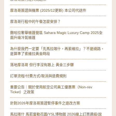
摩洛哥簽證與機票 (2025/12更新) 本公司代送件
摩洛哥行程中的午餐怎麼安排？
撒哈拉奢華帳篷營區 Sahara Magic Luxury Camp 2025全
面升級冷氣帳篷
為什麼我們一定要「先馬拉喀什，再索維拉」？不是繞路，
是算準了索維拉黃金時段
落地摩洛哥 但行李沒有跟上 黃金三步驟
訂單流程/付費方式/取消與退費規則
重要公告｜關於使用航空公司員工優惠票（Non-rev
Ticket）之政策
針對2026年摩洛哥簽證暫停事件之退改方案
馬拉喀什 馬若雷勒花園/YSL博物館 2026線上訂票連結/說