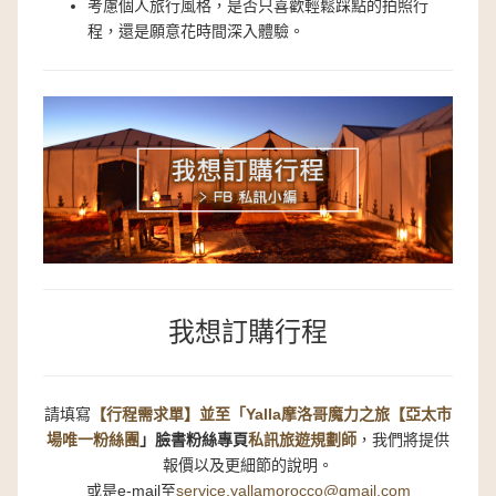
考慮個人旅行風格，是否只喜歡輕鬆踩點的拍照行
程，還是願意花時間深入體驗。
我想訂購行程
請填寫
【行程需求單】並至
「
Yalla摩洛哥魔力之旅【亞太市
場唯一粉絲團
」
臉書粉絲專頁
私訊旅遊規劃師
，我們將提供
報價以及更細節的說明。
或是e-mail至
service.yallamorocco@gmail.com