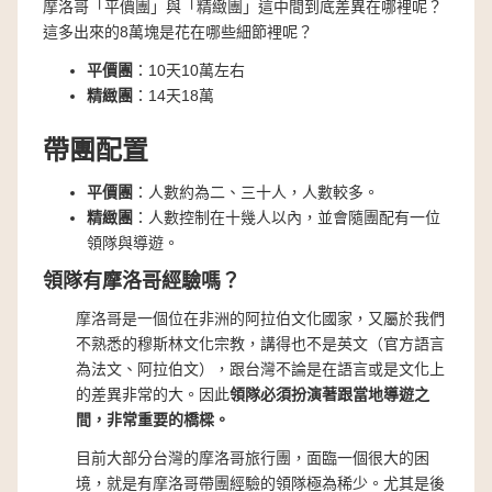
摩洛哥「平價團」與「精緻團」這中間到底差異在哪裡呢？
這多出來的8萬塊是花在哪些細節裡呢？
平價團
：10天10萬左右
精緻團
：14天18萬
帶團配置
平價團
：人數約為二、三十人，人數較多。
精緻團
：人數控制在十幾人以內，並會隨團配有一位
領隊與導遊。
領隊有摩洛哥經驗嗎？
摩洛哥是一個位在非洲的阿拉伯文化國家，又屬於我們
不熟悉的穆斯林文化宗教，講得也不是英文（官方語言
為法文、阿拉伯文），跟台灣不論是在語言或是文化上
的差異非常的大。因此
領隊必須扮演著跟當地導遊之
間，非常重要的橋樑。
目前大部分台灣的摩洛哥旅行團，面臨一個很大的困
境，就是有摩洛哥帶團經驗的領隊極為稀少。尤其是後