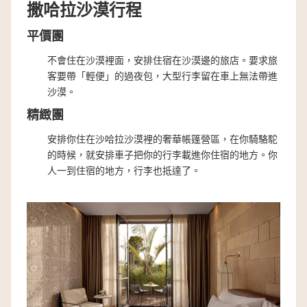
撒哈拉沙漠行程
平價團
不會住在沙漠裡面，安排住宿在沙漠邊的旅店。要求旅
客要帶「輕便」的過夜包，大型行李留在車上無法帶進
沙漠。
精緻團
安排你住在沙哈拉沙漠裡的奢華帳篷營區，在你騎駱駝
的時候，就安排車子把你的行李載進你住宿的地方。你
人一到住宿的地方，行李也抵達了。