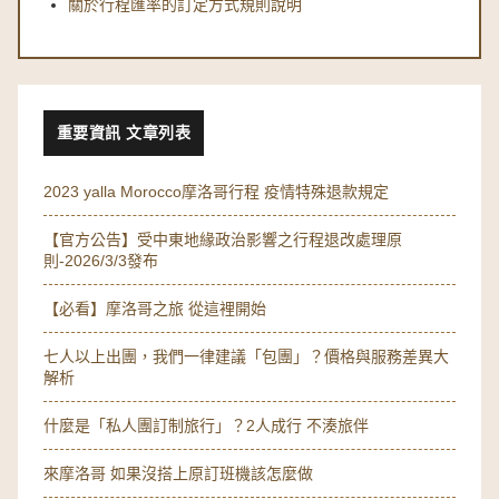
關於行程匯率的訂定方式規則說明
重要資訊 文章列表
2023 yalla Morocco摩洛哥行程 疫情特殊退款規定
【官方公告】受中東地緣政治影響之行程退改處理原
則-2026/3/3發布
【必看】摩洛哥之旅 從這裡開始
七人以上出團，我們一律建議「包團」？價格與服務差異大
解析
什麼是「私人團訂制旅行」？2人成行 不湊旅伴
來摩洛哥 如果沒搭上原訂班機該怎麼做