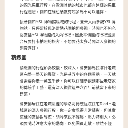
的觀光馬車行程，在歐洲其他的城市也都有這樣的馬車
行程體驗，例如在維也納就有超多馬車可以選擇。
接著例如YSL 博物館區域的行程，並未入內參觀YSL博
物館，只停留於馬洛雷勒花園拍照參觀，時間也不夠充
裕安插YSL博物館的入內行程。因此平價團的行程蠻適
合只要打卡拍照的旅客，不想要花太多時間深入參觀的
消費喜好。
精緻團
精緻團的行程節奏較慢、較深入，會安排馬拉喀什老城
區完整一整天的導覽。光是巷弄中的各個看點，一天就
會需要你走一萬五千步。你可以仔細參觀到那些老店家
的傳統手工藝，還有深入觀賞這些六百年前就留下來的
建築。
會安排居住在老城區裡的摩洛哥傳統庭院住宅Riad。老
城區的深入參觀行程，你一定會覺得非常精彩，但其實
這樣的安排對導遊、領隊來說不輕鬆、壓力特別大，必
須要隨時注意大家的動向，以免團員走散。雖然不輕