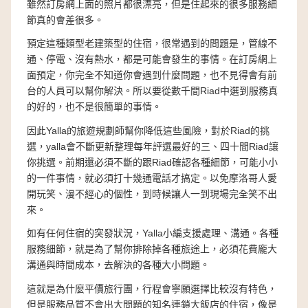
雖然訂房網上面的照片都很漂亮，但是住起來的很多服務細
節真的會差很多。
預定這種類型老建築型的住宿，很常遇到的問題是，管線不
通、停電、沒有熱水，都是可能會發生的事情。在訂房網上
面預定，你完全不知道你會遇到什麼問題，也不見得會有前
台的人員可以幫你解決。所以要從數千間Riad中選到服務真
的好的，也不是很簡單的事情。
因此Yalla的旅遊規劃師幫你降低這些風險，對於Riad的挑
選，yalla會不斷更新整理每年評選最好的三、四十間Riad讓
你挑選。前期還必須不斷的跟Riad確認各種細節，可能小小
的一件事情，就必須打十幾通電話才搞定。以免摩洛哥人愛
開玩笑、漫不經心的個性，到時候讓人一到現場完全笑不出
來。
如有任何住宿的突發狀況，Yalla小編支援處理、溝通。各種
服務細節，就是為了幫你排除掉各種旅途上，必須花費龐大
溝通與時間成本，去解決的各種大小問題。
這就是為什麼平價旅行團，行程會寧願選擇比較沒有特色，
但是服務品質不會出大問題的知名連鎖大飯店的住宿，像是