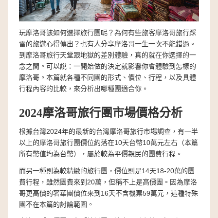
玩摩洛哥該如何選擇旅行團呢？為何有些旅客摩洛哥旅行踩
雷的旅遊心得傳出？也有人分享摩洛哥一生一次不能錯過。
到摩洛哥旅行天堂跟地獄的差別體驗，真的就在你選擇的一
念之間。可以說：一開始做的決定就影響你會體驗到怎樣的
摩洛哥。本篇就各種不同團的形式、價位、行程，以及具體
行程內容的比較，來分析出哪種團適合你。
2024摩洛哥旅行團市場價格分析
根據台灣2024年的最新的台灣摩洛哥旅行市場調查，有一半
以上的摩洛哥旅行團價位約落在10天台幣10萬元左右（本篇
所有幣值均為台幣），屬於較為平價親民的團費行程。
而另一種則為較精緻的旅行團，價位則是14天18-20萬的團
費行程，雖然團費來到20萬，但稱不上是高價團。因為摩洛
哥更高價的奢華團價位來到16天不含機票59萬元，這種特殊
團不在本篇的討論範圍。