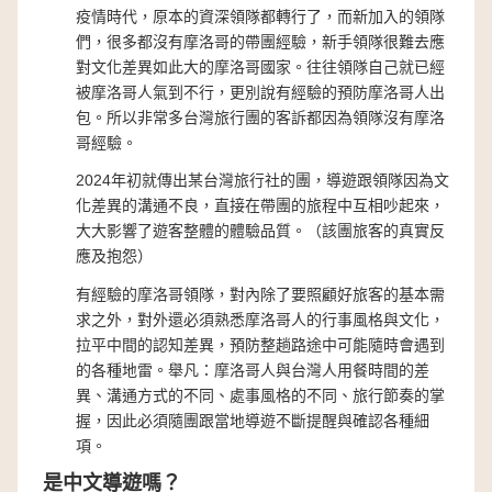
疫情時代，原本的資深領隊都轉行了，而新加入的領隊
們，很多都沒有摩洛哥的帶團經驗，新手領隊很難去應
對文化差異如此大的摩洛哥國家。往往領隊自己就已經
被摩洛哥人氣到不行，更別說有經驗的預防摩洛哥人出
包。所以非常多台灣旅行團的客訴都因為領隊沒有摩洛
哥經驗。
2024年初就傳出某台灣旅行社的團，導遊跟領隊因為文
化差異的溝通不良，直接在帶團的旅程中互相吵起來，
大大影響了遊客整體的體驗品質。（該團旅客的真實反
應及抱怨）
有經驗的摩洛哥領隊，對內除了要照顧好旅客的基本需
求之外，對外還必須熟悉摩洛哥人的行事風格與文化，
拉平中間的認知差異，預防整趟路途中可能隨時會遇到
的各種地雷。舉凡：摩洛哥人與台灣人用餐時間的差
異、溝通方式的不同、處事風格的不同、旅行節奏的掌
握，因此必須隨團跟當地導遊不斷提醒與確認各種細
項。
是中文導遊嗎？