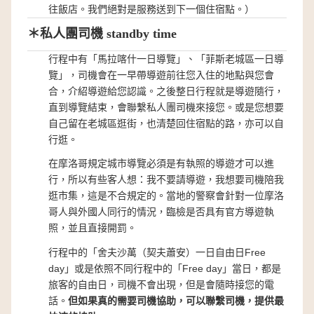
往飯店。我們絕對是服務送到下一個住宿點。）
＊私人團司機 standby time
行程中有「馬拉喀什一日導覽」、「菲斯老城區一日導
覽」，司機會在一早帶導遊前往您入住的地點與您會
合，介紹導遊給您認識。之後整日行程就是導遊隨行，
直到導覽結束，會聯繫私人團司機來接您。或是您想要
自己留在老城區逛街，也清楚回住宿點的路，亦可以自
行逛。
在摩洛哥規定城市導覽必須是有執照的導遊才可以進
行，所以有些客人想：我不要請導遊，我想要司機陪我
逛市集，這是不合規定的。當地的警察會針對一位摩洛
哥人與外國人同行的情況，臨檢是否具有官方導遊執
照，並且直接開罰。
行程中的「舍夫沙萬（契夫蕭安）一日自由日Free
day」或是依照不同行程中的「Free day」當日，都是
旅客的自由日，司機不會出現，但是會隨時接您的電
話。
但如果真的需要司機協助，可以聯繫司機，提供最