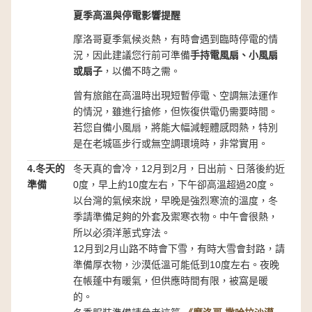
夏季高溫與停電影響提醒
摩洛哥夏季氣候炎熱，有時會遇到臨時停電的情
況，因此建議您行前可準備
手持電風扇、小風扇
或扇子
，以備不時之需。
曾有旅館在高溫時出現短暫停電、空調無法運作
的情況，雖進行搶修，但恢復供電仍需要時間。
若您自備小風扇，將能大幅減輕體感悶熱，特別
是在老城區步行或無空調環境時，非常實用。
4.冬天的
冬天真的會冷，12月到2月，日出前、日落後約近
準備
0度，早上約10度左右，下午卻高溫超過20度。
以台灣的氣候來說，早晚是強烈寒流的溫度，冬
季請準備足夠的外套及禦寒衣物。中午會很熱，
所以必須洋蔥式穿法。
12月到2月山路不時會下雪，有時大雪會封路，請
準備厚衣物，沙漠低溫可能低到10度左右。夜晚
在帳蓬中有暖氣，但供應時間有限，被窩是暖
的。