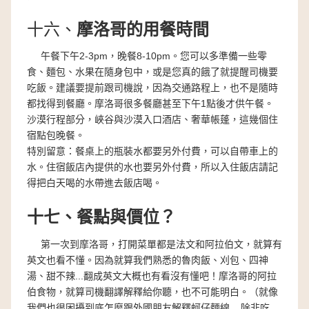
十六、
摩洛哥的用餐時間
午餐下午2-3pm，晚餐8-10pm。您可以多準備一些零
食、麵包、水果在隨身包中，或是您真的餓了就提醒司機要
吃飯。建議要提前跟司機說，因為交通路程上，也不是隨時
都找得到餐廳。摩洛哥很多餐廳甚至下午1點後才供午餐。
沙漠行程部分，峽谷與沙漠入口酒店、奢華帳蓬，這幾個住
宿點包晚餐。
特別留意：餐桌上的瓶裝水都要另外付費，可以自帶車上的
水。住宿飯店內提供的水也要另外付費，所以入住飯店請記
得把白天喝的水帶進去飯店喝。
十七、餐點與價位？
第一次到摩洛哥，打開菜單都是法文和阿拉伯文，就算有
英文也看不懂。因為就算我們熟悉的魯肉飯、刈包、四神
湯、甜不辣...翻成英文大概也有看沒有懂吧！摩洛哥的阿拉
伯食物，就算司機翻譯解釋給你聽，也不可能明白。（就像
我們也很困擾到底怎麼跟外國朋友解釋蚵仔麵線....除非吃