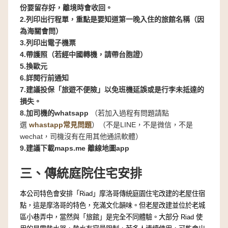
份要留存好，離境時會收回。
2.列印出行程單，重點是要知道第一晚入住的旅館名稱（因
為海關會問）
3.列印出電子機票
4.帶護照（若經中國轉機，請帶台胞證）
5.換歐元
6.詳閱行前通知
7.建議投保「旅遊不便險」以免班機延誤或是行李未抵達的
損失。
8.加司機的whatsapp
（若加入過程有問題請點
選
whastapp常見問題
）（不是LINE，不是微信，不是
wechat，司機沒有在用其他通訊軟體）
9.建議下載maps.me 離線地圖app
三、傳統庭院住宅安排
本公司特色會安排「Riad」摩洛哥傳統庭園住宅改建的老屋住宿
點，這是摩洛哥的特色，充滿文化韻味。但老屋改建並位於老城
區小巷弄中，當然與「旅館」是完全不同體驗。大部分 Riad 使