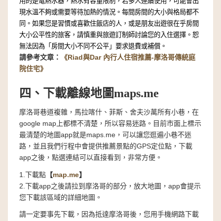
用的是電熱水器，熱水有容量限制，若多人連續使用，可能會出
現水溫不夠或需要等待加熱的情況。每間房間的大小與格局都不
同。如果您是習慣或喜歡住飯店的人，或是朋友出遊很在乎房間
大小公平性的旅客，請慎重與旅遊訂制師討論您的入住選擇。恕
無法因為「房間大小不同不公平」要求退費或補償。
請參考文章：
《Riad與Dar 內行人住宿推薦-摩洛哥傳統庭
院住宅》
四、下載離線地圖maps.me
摩洛哥巷道複雜，馬拉喀什、菲斯、舍夫沙萬所有小巷，在
google map上都標不清楚，所以容易迷路。目前市面上標示
最清楚的地圖app就是maps.me，可以讓您逛遍小巷不迷
路，並且我們行程中會提供推薦景點的GPS定位點，下載
app之後，點選連結可以直接看到，非常方便。
1.下載點
【
map.me
】
2.下載app之後請拉到摩洛哥的部分，放大地圖，app會提示
您下載該區域的詳細地圖。
請一定要事先下載，因為抵達摩洛哥後，您用手機網路下載