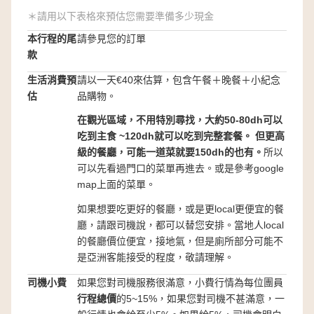
＊請用以下表格來預估您需要準備多少現金
本行程的尾
請參見您的訂單
款
生活消費預
請以一天€40來估算，包含午餐＋晚餐＋小紀念
估
品購物。
在觀光區域，不用特別尋找，大約50-80dh可以
吃到主食 ~120dh就可以吃到完整套餐。 但更高
級的餐廳，可能一道菜就要150dh的也有。
所以
可以先看過門口的菜單再進去。或是參考google
map上面的菜單。
如果想要吃更好的餐廳，或是更local更便宜的餐
廳，請跟司機說，都可以替您安排。當地人local
的餐廳價位便宜，接地氣，但是廁所部分可能不
是亞洲客能接受的程度，敬請理解。
司機小費
如果您對司機服務很滿意，小費行情為每位團員
行程總價
的5~15%，如果您對司機不甚滿意，一