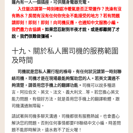
篷內有一人一個插座，可供隨身電器充電。
入住飯店請第一時刻確認冷暖氣是否正常運作？洗澡有沒
有熱水？房間有沒有任何你完全不能接受的地方？若有問題
請即刻！即刻！即刻！向司機反應，也通知中文服務小編。
我們盡力去協調。
如果您忍耐到半夜才說，或是都離開了才
說，我們很難做彌補。
十九、關於私人團司機的服務範圍
及時間
司機就是您私人團行程的褓母，有任何狀況請第一時刻聯
絡司機，司機才是在現場最能夠幫助您的人。若英文溝通不
夠清楚，請善用您手機上的翻譯功能。
司機可以說多種語
言，阿拉伯文、英文、法文、義大利文...等。若您擔心英文
能力問題，有個好方法，就是善用您手機上的翻譯軟體，跟
司機溝通無障礙。
請試著與司機多聊天溝通，司機都很有服務熱誠，也會盡心
解決您的問題。否則任何事情都要FB聯絡中文小編，時差問
題不能即時解決，遠水救不了近火喔！