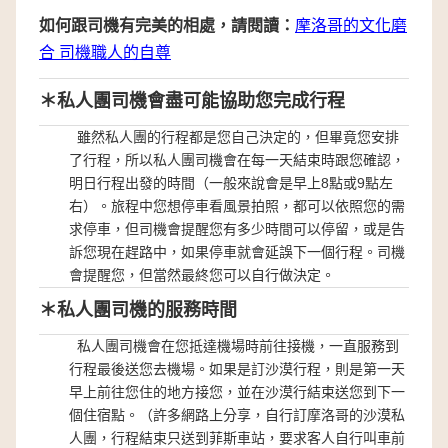
如何跟司機有完美的相處，請閱讀：
摩洛哥的文化磨
合 司機職人的自尊
＊私人團司機會盡可能協助您完成行程
雖然私人團的行程都是您自己決定的，但畢竟您安排
了行程，所以私人團司機會在每一天結束時跟您確認，
明日行程出發的時間（一般來說會是早上8點或9點左
右）。旅程中您想停車看風景拍照，都可以依照您的需
求停車，但司機會提醒您有多少時間可以停留，或是告
訴您現在趕路中，如果停車就會延誤下一個行程。司機
會提醒您，但當然最終您可以自行做決定。
＊私人團司機的服務時間
私人團司機會在您抵達機場時前往接機，一直服務到
行程最後送您去機場。如果是訂沙漠行程，則是第一天
早上前往您住的地方接您，並在沙漠行結束送您到下一
個住宿點。（許多網路上分享，自行訂摩洛哥的沙漠私
人團，行程結束只送到菲斯車站，要求客人自行叫車前