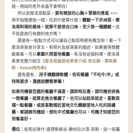
過，用說的老外永遠不會明白）
所以到摩洛哥點菜，
要有開放的心胸＋冒險的勇氣
>>>
用手指隨便指一個，吃到什麼算什麼！
體驗一下非洲菜、摩
洛哥料理的風味。就算不是很合口味，至少是一種體驗。
這
不就是旅行有趣的地方嗎？
還是有一點點方式可以讓自己點菜時更有概念啦！看一下
摩洛哥美食分享文，有照片及部落客的描述，如果覺得想體
驗看看，可以
拿圖片問當地餐廳
，有沒有這個料理。摩洛哥
美食完整介紹文《
摩洛哥最道地美食介紹-塔吉鍋、庫斯庫
斯、Kebab烤肉串
》
還有還有...
用手機翻譯軟體，告知餐廳「不吃牛/羊」或
特殊要求，溝通就變簡單囉！
如果司機替您選的餐廳不滿意，請即時反應，請司機安排換
一間餐廳。就算走進去餐廳了，也可以站起來就走。喜歡高
檔一點餐廳，或是喜歡親近當地文化體驗當地人吃的路邊
攤，都請跟司機說，想吃中式餐廳也可以，司機才知道您的
用餐喜好。
價位：
從馬拉喀什-達德斯峽谷-撒哈拉沙漠-菲斯，這一段屬