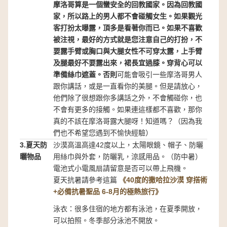
摩洛哥算是一個蠻安全的回教國家。因為回教國
家，所以路上的男人都不會碰觸女生。如果觀光
客打扮太曝露，頂多是看著你而已。如果不喜歡
被注視，最好的方式就是您注意自己的打扮，不
要露手臂或胸口與大腿女性不可穿太露，上手臂
及腿最好不要露出來，裙長宜過膝。穿背心可以
準備絲巾遮蓋。否則
可能會吸引一些摩洛哥男人
跟你講話，或是一直看你的美腿。但是請放心，
他們除了很想跟你多講話之外，不會觸碰你，也
不會有更多的接觸。如果連這樣都不喜歡，那你
真的不該在摩洛哥露大腿呀！知道嗎？（因為我
們也不希望您遇到不愉快經驗）
3.夏天防
沙漠高溫高達42度以上，太陽眼鏡、帽子、防曬
曬物品
用絲巾與外套，防曬乳，涼感用品。（防中暑）
電池式小電風扇請留意是否可以帶上飛機。
夏天抗暑請參考這篇
《40度的撒哈拉沙漠 穿搭術
+必備抗暑聖品 6-8月的極熱旅行》
泳衣：很多住宿的地方都有泳池，在夏季開放，
可以拍照。冬季部分泳池不開放。