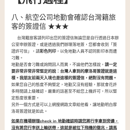
八、航空公司地勤會確認台灣籍旅
客的簽證信 ★★★
台灣籍旅客請列印出您的簽證信無論您是自行透過日本辦
公室申辦簽證，或是透過我們辦理落地簽，您都會收到「簽
證許可信」，請
彩色列印
，以免地勤人員不認同影印本而遭
刁難。
地勤是否會刁難或詢問因人而異，不論他們怎樣說，
請一定
要非常非常非常堅定的說：台灣人拿到的摩洛哥簽證就是這
樣。我朋友前兩天入境也是這樣的簽證信，絕對沒有問題。
如果您自己的態度不夠堅定，地勤又沒有經驗，那就會花許
多時間請上級確認，嚴重的話甚至不給您上機許可，所以堅
定態度很重要。
另外一個方式是可以上網搜網路文章給他看，讓地勤明白摩
洛哥簽證就是如此。
如果在機場辦理check in 地勤確認時請您將行李拿到旁邊，
沒有將您行李送上輸送帶，這就是被拉下飛機的徵兆，請馬