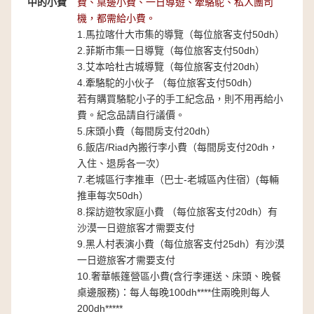
中的小費
費、桌邊小費、一日導遊、牽駱駝、私人團司
機，都需給小費。
1.馬拉喀什大市集的導覽（每位旅客支付50dh）
2.菲斯市集一日導覽（每位旅客支付50dh）
3.艾本哈杜古城導覽（每位旅客支付20dh）
4.牽駱駝的小伙子 （每位旅客支付50dh）
若有購買駱駝小子的手工紀念品，則不用再給小
費。紀念品請自行議價。
5.床頭小費（每間房支付20dh）
6.飯店/Riad內搬行李小費（每間房支付20dh，
入住、退房各一次）
7.老城區行李推車（巴士-老城區內住宿）(每輛
推車每次50dh）
8.探訪遊牧家庭小費 （每位旅客支付20dh）有
沙漠一日遊旅客才需要支付
9.黑人村表演小費（每位旅客支付25dh）有沙漠
一日遊旅客才需要支付
10.奢華帳篷營區小費(含行李運送、床頭、晚餐
桌邊服務)：每人每晚100dh****住兩晚則每人
200dh*****