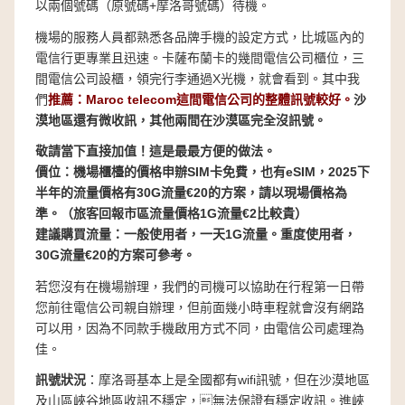
以兩個號碼（原號碼+摩洛哥號碼）待機。
機場的服務人員都熟悉各品牌手機的設定方式，比城區內的
電信行更專業且迅速。卡薩布蘭卡的幾間電信公司櫃位，三
間電信公司設櫃，領完行李通過X光機，就會看到。其中我
們
推薦：Maroc telecom這間電信公司的整體訊號較好。
沙
漠地區還有微收訊，其他兩間在沙漠區完全沒訊號。
敬請當下直接加值！這是最最方便的做法。
價位：機場櫃檯的價格申辦SIM卡免費，也有eSIM，2025下
半年的流量價格有30G流量€20的方案，請以現場價格為
準。（旅客回報市區流量價格1G流量€2比較貴）
建議購買流量：一般使用者，一天1G流量。重度使用者，
30G流量€20的方案可參考。
若您沒有在機場辦理，我們的司機可以協助在行程第一日帶
您前往電信公司親自辦理，但前面幾小時車程就會沒有網路
可以用，因為不同款手機啟用方式不同，由電信公司處理為
佳。
訊號狀況
：摩洛哥基本上是全國都有wifi訊號，但在沙漠地區
及山區峽谷地區收訊不穩定，無法保證有穩定收訊。進峽