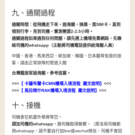
九、通關過程
通關時間：
從飛機走下來，過海關，換匯、買SIM卡，直到
領到行李，見到司機，實測需要2-2.5小時。
通關過程如果遇到任何問題，請先連上機場免費網路，先聯
絡司機的whatsapp（主動將司機電話提供給海關人員）
中國、香港、馬來西亞、新加坡、韓國、日本籍等免簽的旅
客，請由正常排隊的管道入關
台灣籍旅客過海關，參考這篇。
>>>
【
卡薩布蘭卡CMN機場入境流程 圖文說明
】
<<<
>>>
【
馬拉喀什RAK機場入境流程 圖文說明
】
<<<
十、接機
司機會在航廈外舉牌等您。
請加司機的whatsapp
，跟司機取得聯繫。（摩洛哥司機都
用whatsapp，請不要自行加line或wechat微信，司機不會回