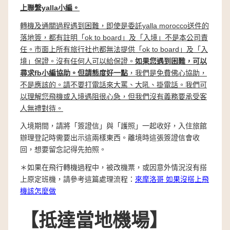
上聯繫yalla小編。
轉機及通關過程遇到困難，即使是委託yalla morocco送件的
落地簽，都有註明「ok to board」及「入境」不是本公司責
任。市面上所有旅行社也都無法提供「ok to board」及「入
境」保證。沒有任何人可以給保證。
如果您遇到困難，可以
尋求fb小編協助。但請態度好一點
，我們是免費佛心協助，
不是應該的。請不要打電話來大罵、大吼、掛電話。我們可
以理解您飛機或入境遇阻很心急，但我們沒有義務要承受客
人無禮對待。
入境期間，請將「簽證信」與「護照」一起收好，入住旅館
辦理登記時需要出示這兩樣東西。離境時這張簽證信會收
回，想要留念記得先拍照。
＊如果在飛行轉機過程中，被改機票，或因意外情況沒有搭
上原定班機，請參考這篇處理流程：
來摩洛哥 如果沒搭上飛
機該怎麼做
【抵達當地機場】