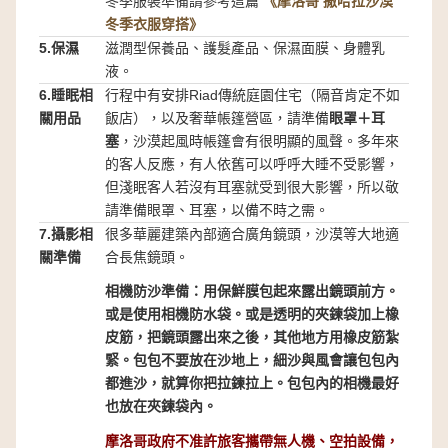
冬季服裝準備請參考這篇
《摩洛哥 撒哈拉沙漠
冬季衣服穿搭》
5.保濕
滋潤型保養品、護髮產品、保濕面膜、身體乳
液。
6.睡眠相
行程中有安排Riad傳統庭園住宅（隔音肯定不如
關用品
飯店），以及奢華帳篷營區，請準備
眼罩＋耳
塞
，沙漠起風時帳篷會有很明顯的風聲。多年來
的客人反應，有人依舊可以呼呼大睡不受影響，
但淺眠客人若沒有耳塞就受到很大影響，所以敬
請準備眼罩、耳塞，以備不時之需。
7.攝影相
很多華麗建築內部適合廣角鏡頭，沙漠等大地適
關準備
合長焦鏡頭。
相機防沙準備：用保鮮膜包起來露出鏡頭前方。
或是使用相機防水袋。或是透明的夾鍊袋加上橡
皮筋，把鏡頭露出來之後，其他地方用橡皮筋紮
緊。包包不要放在沙地上，細沙與風會讓包包內
都進沙，就算你把拉鍊拉上。包包內的相機最好
也放在夾鍊袋內。
摩洛哥政府不准許旅客攜帶無人機、空拍設備，