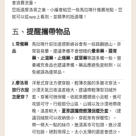
會浪費流量。
您抵達摩洛哥之後，小編會給您一些馬拉喀什推薦地點，您
就可以從app上看到，並精準的抵達囉！
五、
提醒攜帶物品
1.常備藥
馬拉喀什前往達德斯峽谷會有一段路翻過山，非
品
常容易暈，建議準備不會想睡的
暈車藥
。
腸胃
藥、止瀉藥、止痛藥、感冒藥
等請多備一些。營
養補充食品也建議準備。藥品應避免是粉劑，以
免被誤為違禁品。
2.摩洛哥
洋蔥式穿法方便穿脫，輕薄衣服的多層次穿法。
旅行衣服
沙漠天氣日夜溫差極大，建議帶輕薄型羽絨外
怎麼穿？
套，穿著可微保暖，收起來體積很小且輕，進可
攻退可守。行經部分山區、山城以及沙漠地帶夜
晚，溫差較大，
夏季請攜帶輕薄保暖外套
。（建
議羽絨款可以收納很小，穿起來有保暖性）。
帶一條大一點的絲巾，進清真寺可包頭，進沙漠
可包臉，絕對用得上。太小太薄的還是會透沙。