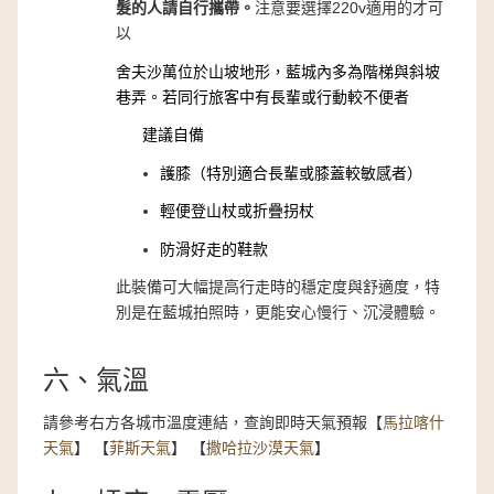
髮的人請自行攜帶。
注意要選擇220v適用的才可
以
舍夫沙萬位於山坡地形，藍城內多為階梯與斜坡
巷弄。若同行旅客中有長輩或行動較不便者
建議自備
護膝（特別適合長輩或膝蓋較敏感者）
輕便登山杖或折疊拐杖
防滑好走的鞋款
此裝備可大幅提高行走時的穩定度與舒適度，特
別是在藍城拍照時，更能安心慢行、沉浸體驗。
六、氣溫
請參考右方各城市溫度連結，查詢即時天氣預報【
馬拉喀什
天氣
】 【
菲斯天氣
】 【
撒哈拉沙漠天氣
】