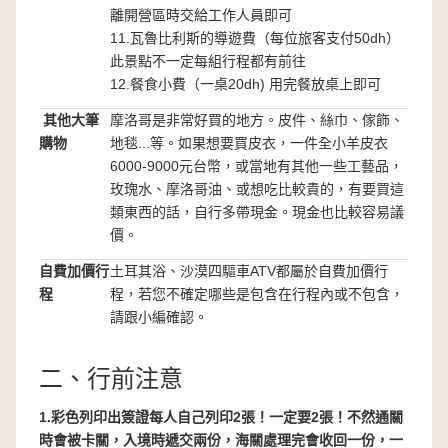
離開營區時交給工作人員即可
11.
瓦魯比利斯的導遊費（每位旅客支付
50dh
）
此景點不一定每組行程都有前往
12.餐食小費（一桌20dh) 用完餐放桌上即可
其他大筆
摩洛哥是非常好買的地方。皮件、絲巾、傢飾、
購物
地毯...等。如果想要買皮衣，一件全小羊皮衣
6000-9000元台幣，或當地有其他一些工藝品，
玫瑰水、摩洛哥油、或想吃比較貴的，有要買這
類東西的話，自行多帶現金。現金也比較容易議
價。
自費加價行
土耳其浴、沙漠四驅車ATV都屬於自費加價行
程
程，若您不確定哪些是包含在行程內或不包含，
請跟小編確認。
二、行前注意
1.彩色列印出簽證每人自己列印2張！一定要2張！不然通關
時會被卡關，入境時遞交兩份，海關處理完會收回一份，一