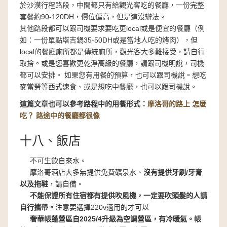
於沙漠行程路段，中間都只有給觀光客吃的餐廳，一份完整
套餐約90-120DH，價位偏高，但是這沒辦法。
其他路段都可以跟司機要求要吃更local或是便宜的餐廳（例
如：一份單點塔吉鍋35-50DH或是當地人吃的烤肉），但
local的餐廳廁所都是傳統廁所，觀光客大多難接受，請自行
取捨。或是您喜歡更乾淨高級的餐廳，請跟司機明說，司機
都可以安排。 如果您有用餐的預算，也可以跟司機說。想吃
麥當勞等西式速食、或是想吃中餐廳，也可以跟司機說。
這篇文章也可以參考路程中的用餐形式：
摩洛哥的路上 怎麼
吃？ 路途中的餐廳都很像
十八、飯店
不可生飲自來水。
摩洛哥酒店大多無提供免費礦泉水、
沒有提供牙刷/牙膏
以及拖鞋
，請自備。
不能保證所有住宿都有提供吹風機，一定要吹頭髮的人請
自行攜帶。
注意要選擇220v適用的才可以
奢華帳蓬營區自2025/4升級為空調營區，有冷暖氣。帳