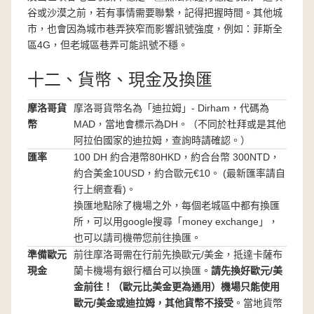
谷或沙漠之前，若有事情需要聯繫，記得把握時間。其他城
市，也會因為城市巷弄狹窄而影響訊號強度，例如：菲斯全
區4G，但老城區巷弄可能訊號不穩。
十二、貨幣、現金及換匯
摩洛哥貨
摩洛哥貨幣名為「迪拉姆」- Dirham，代碼為
幣
MAD，當地會標示為DH。（不同於杜拜或是其他
阿拉伯國家的迪拉姆，查詢時請確認。）
匯率
100 DH 約合港幣80HKD，約合台幣 300NTD，
約合美金10USD，約合歐元€10。 (最新匯率請自
行上網查看)。
換匯地點除了機場之外，每個老城區中都有換匯
所，可以用google搜尋「money exchange」，
也可以請司機帶您前往換匯。
準備歐元
前往摩洛哥需在行前先換歐元/美金，抵達卡薩布
現金
蘭卡機場有銀行櫃台可以換匯。
請先換好歐元/美
金前往！（歐元比美金更為通用）
機場只能使用
歐元/美金或迪拉姆，其他貨幣不接受
。當地貨幣