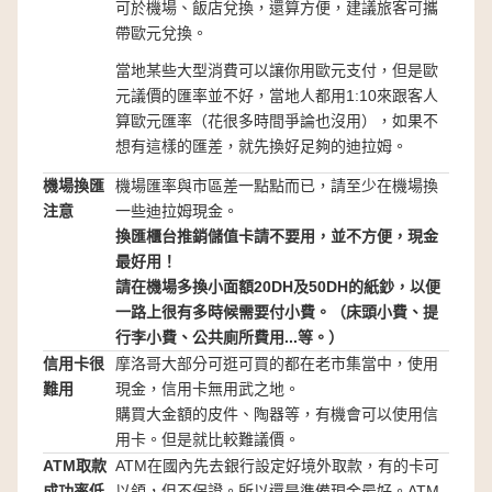
可於機場、飯店兌換，還算方便，建議旅客可攜
帶歐元兌換。
當地某些大型消費可以讓你用歐元支付，但是歐
元議價的匯率並不好，當地人都用1:10來跟客人
算歐元匯率（花很多時間爭論也沒用），如果不
想有這樣的匯差，就先換好足夠的迪拉姆。
機場換匯
機場匯率與市區差一點點而已，請至少在機場換
注意
一些迪拉姆現金。
換匯櫃台推銷儲值卡請不要用
，並不方便，現金
最好用！
請在機場多換小面額20DH及50DH的紙鈔，以便
一路上很有多時候需要付小費。（床頭小費、提
行李小費、公共廁所費用...等。）
信用卡很
摩洛哥大部分可逛可買的都在老市集當中，使用
難用
現金，信用卡無用武之地。
購買大金額的皮件、陶器等，有機會可以使用信
用卡。但是就比較難議價。
ATM取款
ATM在國內先去銀行設定好境外取款，有的卡可
成功率低
以領，但不保證。所以還是準備現金最好。ATM