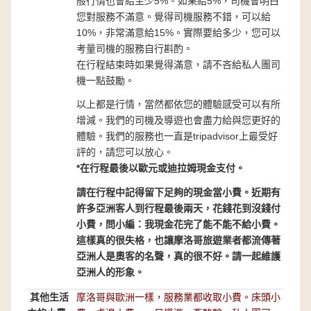
般行情也會給至少5%。如果給5%，司機會明白
您對服務不滿意。覺得司機服務不錯，可以給
10%，非常滿意給15%。實際要給多少，您可以
考量司機的服務自行斟酌。
在行程結束時如果覺得滿意，請不吝給私人團司
機一點鼓勵。
以上都是行情，當然都依您的體驗感受可以有所
增減。我們的司機及導遊也會盡力給與您更好的
體驗。我們的服務也一直是tripadvisor上最受好
評的，請您可以放心。
*在行程最後以歐元或迪拉姆現金支付。
請在行程中記得留下足夠的現金當小費。近期有
許多亞洲客人到行程最後兩天，花錢花到沒錢付
小費，問小編：我現金花完了能不能不給小費。
這樣真的很失格，也讓摩洛哥旅遊業者都流傳著
亞洲人是奧客的名聲，真的很不好。請一起維護
亞洲人的形象。
其他生活
摩洛哥與歐洲一樣，服務業都收取小費。床頭小