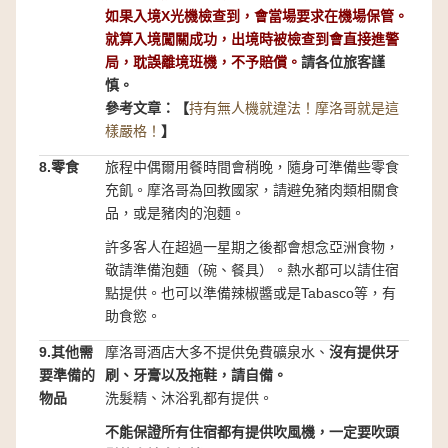
如果入境X光機檢查到，會當場要求在機場保管。
就算入境闖關成功，出境時被檢查到會直接進警
局，耽誤離境班機，不予賠償。
請各位旅客謹
慎。
參考文章：【
持有無人機就違法！摩洛哥就是這
樣嚴格！
】
8.零食
旅程中偶爾用餐時間會稍晚，隨身可準備些零食
充飢。摩洛哥為回教國家，請避免豬肉類相關食
品，或是豬肉的泡麵。
許多客人在超過一星期之後都會想念亞洲食物，
敬請準備泡麵（碗、餐具）。熱水都可以請住宿
點提供。也可以準備辣椒醬或是Tabasco等，有
助食慾。
9.其他需
摩洛哥酒店大多不提供免費礦泉水、
沒有提供牙
要準備的
刷、牙膏以及拖鞋，請自備。
物品
洗髮精、沐浴乳都有提供。
不能保證所有住宿都有提供吹風機，一定要吹頭