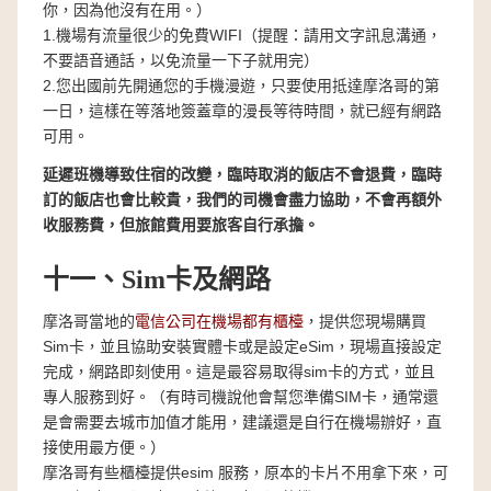
你，因為他沒有在用。）
1.機場有流量很少的免費WIFI（提醒：請用文字訊息溝通，
不要語音通話，以免流量一下子就用完）
2.您出國前先開通您的手機漫遊，只要使用抵達摩洛哥的第
一日，這樣在等落地簽蓋章的漫長等待時間，就已經有網路
可用。
延遲班機導致住宿的改變，臨時取消的飯店不會退費，臨時
訂的飯店也會比較貴，我們的司機會盡力協助，不會再額外
收服務費，但旅館費用要旅客自行承擔。
十一、Sim卡及網路
摩洛哥當地的
電信公司在機場都有櫃檯
，提供您現場購買
Sim卡，並且協助安裝實體卡或是設定eSim，現場直接設定
完成，網路即刻使用。這是最容易取得sim卡的方式，並且
專人服務到好。（有時司機說他會幫您準備SIM卡，通常還
是會需要去城市加值才能用，建議還是自行在機場辦好，直
接使用最方便。）
摩洛哥有些櫃檯提供esim 服務，原本的卡片不用拿下來，可