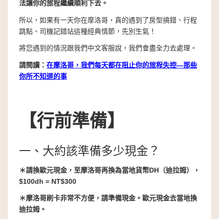
法讓你的旅程繼續順利下去。
所以，如果有一天你在摩洛哥，真的遇到了房型搞錯、行程
跳點、司機記錯站這種經典情節，先別生氣！
將您遇到的情況跟我們中文客服說，我們會盡全力去處理。
請閱讀：
在摩洛哥，我們每天都在阻止你的旅程失控—那些
你所不知道的事
【行前準備】
一、大約該準備多少現金？
＊請換歐元現金，至摩洛哥再換為當地貨幣DH（迪拉姆），
$100dh = NT$300
＊摩洛哥刷卡非常不方便，請準備現金。歐元現金去當地換
迪拉姆。